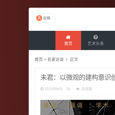
投稿
首页
艺术头条
首页
>
名家访谈
正文
未君：以微观的建构意识
2023/09/01
次浏览