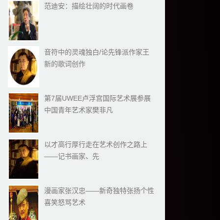
范迪安：描绘壮阔的时代画卷
音符中的灵魂独白/论先锋派作家王
新的歌词创作
第7届UWEE卢浮宫国际艺术展参展
中国青年艺术家樊非凡
以才高行厚行走在艺术创作之路上
——记书画家、先
漫画家张汉忠——​新奇独特张扬个性
喜笑怒骂艺术