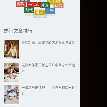
无人
行动
禁核
托斯
马杜罗
至少
半小时
评价
北海道
国企
韩政府
热门文章排行
墨韵新途：康建华的艺术探索与成就
先锋派作家王新在平凡中坚守艺术追
求
丹青难写是精神——王世军的绘画世
界