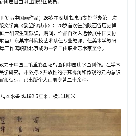
新阶层自由职业服务团成员。
副刊发表中国画作品；26岁在深圳书城展览馆举办第一次
版文学集《欲望的城市》；28岁首次签约陕西省历史博
院硕士研究生班就读，期间，作品首次入选参展中国美协
应聘至广东某本科院校艺术系任专业教师，任美术学教研
优厚工作离职赴北京成为一名自由职业艺术家至今。
致力于中国工笔重彩画花鸟画和中国山水画创作。在学术
美学研究，并坚持以开放性的研究视角和微观的建构意识
解和认识，已出版个人画册专著二十余种。
本水墨 纵192.5厘米，横111厘米