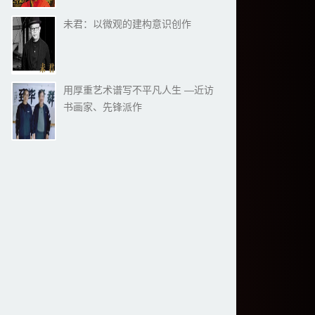
未君：以微观的建构意识创作
用厚重艺术谱写不平凡人生 —近访
书画家、先锋派作