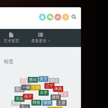
艺术鉴赏
查看更多
标签
引领
大字
孩子
特首
建筑
律师
天佑
否认
兴仁市
王健
神威
2019款
伊朗
抛救
时代
新的
赛前
日元
上升