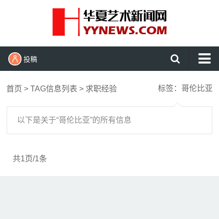
投稿
首页
标签：哥伦比亚
首页
> TAG信息列表 > 求职经验
艺术头条
艺展资讯
以下是关于“哥伦比亚”的所有信息
收藏拍卖
名家访谈
共1页/1条
书画资讯
艺术鉴赏
查看更多