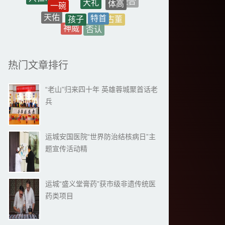
特首
孩子
天佑
抛救
经销商
古董
神威
否认
赛前
时代
伊朗
热门文章排行
“老山”归来四十年 英雄蓉城聚首话老
兵
运城安国医院“世界防治结核病日”主
题宣传活动精
运城“盛义堂膏药”获市级非遗传统医
药类项目