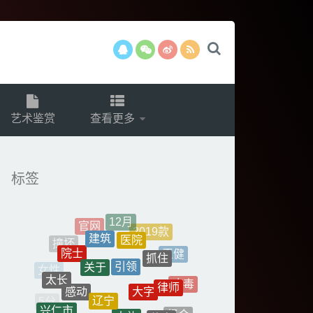
艺术鉴赏
查看更多
标签
建筑
医院
院士
抓住
引领
关于
王健
太长
大字
感动
律师
辽宁
病毒
大礼
兴仁市
5分
体高
一碗
经合