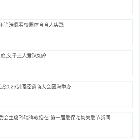
览
年许浩恩看校园体育育人实践
览
家庭,父子三人爱球如命
览
派2026剑阁经销商大会圆满举办
览
委会主席孙瑞祥教授在“第一届爱保宠物关爱节新闻
览