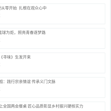
便从零开始 扎根在观众心中
览
以篮球为炬，照亮青春逐梦路
览
《寻味》生发开来
览
祖：践行宗亲情谊 传承义门文脉
览
上全国两会餐桌 匠心品质彰显乡村振兴硬核实力