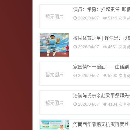
演员：常勇：扛起责任 即
2026/04/07
5149 次浏
校园体育之星 | 许浩恩：
2026/04/07
4631 次浏
家国情怀一碗面——由话剧
2026/04/07
5200 次浏
涪陵陈氏宗亲赴梁平祭拜先
2026/04/07
4134 次浏
河南西华雏鹏无抗蛋再度登