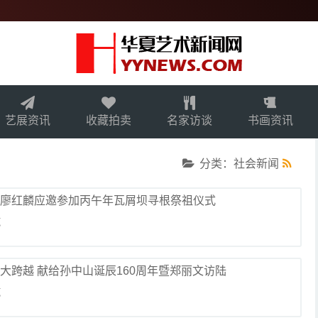
艺展资讯
收藏拍卖
名家访谈
书画资讯
分类：社会新闻
—廖红麟应邀参加丙午年瓦屑坝寻根祭祖仪式
览
伟大跨越 献给孙中山诞辰160周年暨郑丽文访陆
览