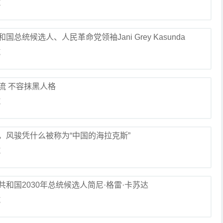
览
统候选人、人民革命党领袖Jani Grey Kasunda
览
流 不容抹黑人格
览
，风骏凭什么被称为“中国的海拉克斯”
览
和国2030年总统候选人简尼·格雷·卡苏达
览