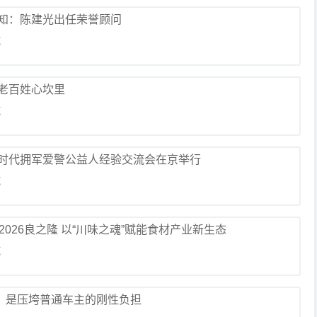
知：陈建光出任荣誉顾问
览
老百姓心坎里
览
时代拥军爱警公益人经验交流会在京举行
览
026良之隆 以“川味之魂”赋能食材产业新生态
览
费，是压垮普通车主的刚性负担