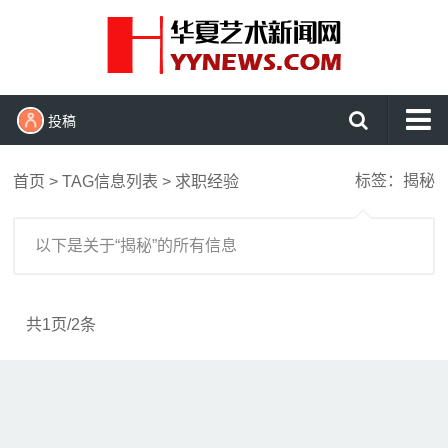
投稿
首页
标签：揭秘
首页
> TAG信息列表 > 求职经验
艺术头条
艺展资讯
以下是关于“揭秘”的所有信息
收藏拍卖
名家访谈
共1页/2条
书画资讯
艺术鉴赏
查看更多