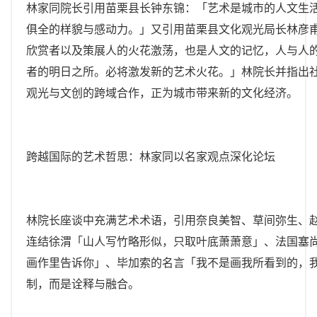
林家同院长引用苗栗县长钟东锦：「艺术是城市的人文生
俱全的样貌与感动力。」又引用苗栗县文化观光局长林彦
欣赏者以及策展人的火花激荡，也是人文的记忆，人与人
者的明日之所。必将激发新的艺术火花。」林院长并指出
观光与文创的跨域合作，正为城市带来新的文化经济。
跨越国际的艺术哲思：林家同以名家观点深化论坛
林院长座谈中充满艺术术语，引用奈良美智、草间弥生、赵
连结徐渭「山人写竹略形似，只取叶底萧萧意」、法国塞
画作里告诉你」、毕加索的名言「我不是画我所看到的，
制，而是诠释与融合。