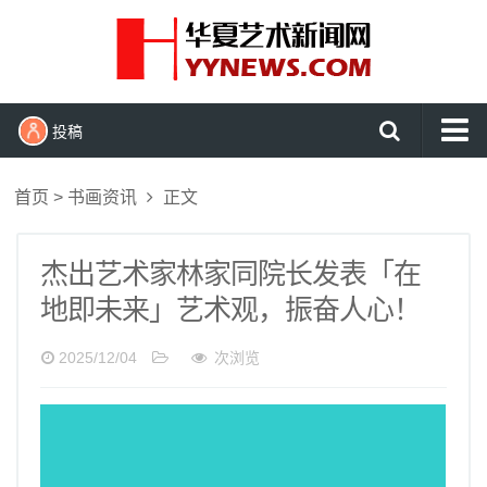
投稿
首页
首页
>
书画资讯
正文
艺术头条
艺展资讯
杰出艺术家林家同院长发表「在
地即未来」艺术观，振奋人心！
收藏拍卖
名家访谈
2025/12/04
次浏览
书画资讯
艺术鉴赏
查看更多