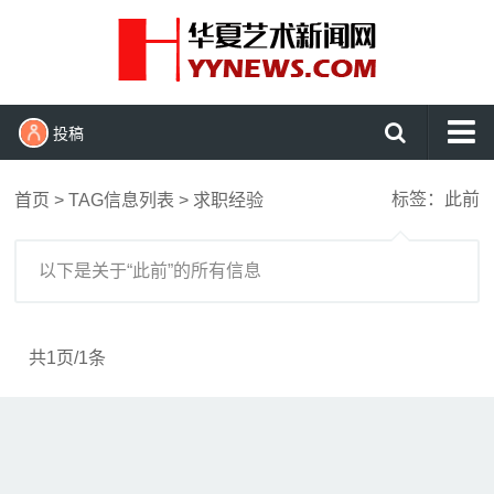
投稿
首页
标签：此前
首页
> TAG信息列表 > 求职经验
艺术头条
艺展资讯
以下是关于“此前”的所有信息
收藏拍卖
名家访谈
共1页/1条
书画资讯
艺术鉴赏
查看更多