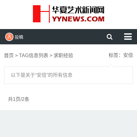
投稿
首页
标签：安倍
首页
> TAG信息列表 > 求职经验
艺术头条
艺展资讯
以下是关于“安倍”的所有信息
收藏拍卖
名家访谈
共1页/2条
书画资讯
艺术鉴赏
查看更多